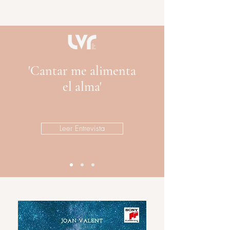
'Cantar me alimenta
el alma'
Leer Entrevista