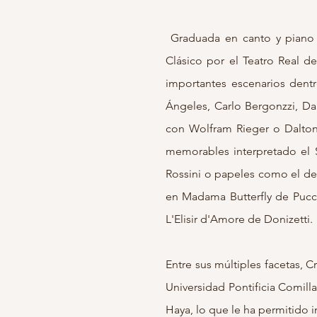
Graduada en canto y piano p
Clásico por el Teatro Real d
importantes escenarios dentro
Ángeles, Carlo Bergonzzi, Dan
con Wolfram Rieger o Dalton 
memorables interpretado el 
Rossini o papeles como el d
en Madama Butterfly de Puccini
L'Elisir d'Amore de Donizetti.
Entre sus múltiples facetas, 
Universidad Pontificia Comill
Haya, lo que le ha permitido i