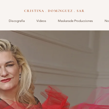
CRISTINA
.
DOMíNGUEZ . SAR
Discografia
Videos
Maskarade Producciones
Not