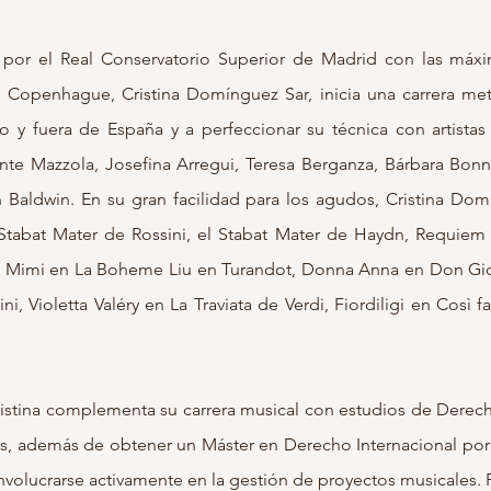
or el Real Conservatorio Superior de Madrid con las máxima
e Copenhague, Cristina Domínguez Sar, inicia una carrera met
 y fuera de España y a perfeccionar su técnica con artistas 
te Mazzola, Josefina Arregui, Teresa Berganza, Bárbara Bonne
Baldwin. En su gran facilidad para los agudos, Cristina Do
Stabat Mater de Rossini, el Stabat Mater de Haydn, Requie
e Mimi en La Boheme Liu en Turandot, Donna Anna en Don Gio
, Violetta Valéry en La Traviata de Verdi, Fiordiligi en Così 
Cristina complementa su carrera musical con estudios de Derech
as, además de obtener un Máster en Derecho Internacional por e
nvolucrarse activamente en la gestión de proyectos musicales. 