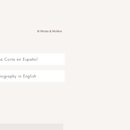
© Miotta & Molière
ía Corta en Español
iography in English