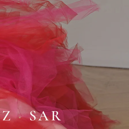
EZ
·
SAR