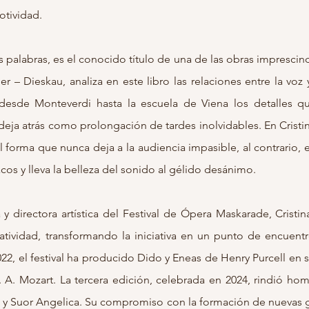
otividad.
 palabras, es el conocido título de una de las obras imprescin
er – Dieskau, analiza en este libro las relaciones entre la voz y
a desde Monteverdi hasta la escuela de Viena los detalles 
eja atrás como prolongación de tardes inolvidables. En Crist
forma que nunca deja a la audiencia impasible, al contrario,
cos y lleva la belleza del sonido al gélido desánimo.
 directora artística del Festival de Ópera Maskarade, Crist
atividad, transformando la iniciativa en un punto de encuentr
022, el festival ha producido Dido y Eneas de Henry Purcell en
A. Mozart. La tercera edición, celebrada en 2024, rindió h
y Suor Angelica. Su compromiso con la formación de nuevas 