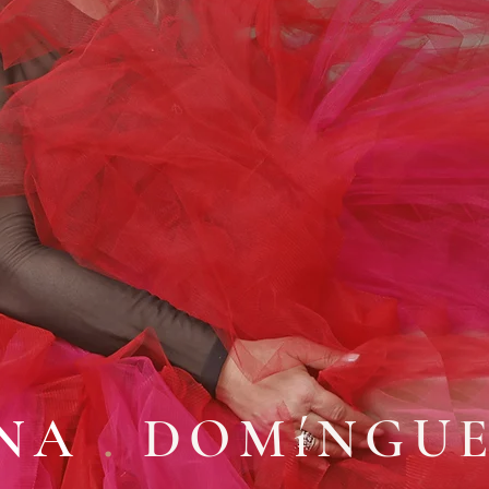
INA
.
DOMíNGU