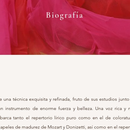
Biografía
una técnica exquisita y refinada, fruto de sus estudios junt
 un instrumento de enorme fuerza y belleza. Una voz rica y 
barca tanto el repertorio lírico puro como en el de colorat
apeles de madurez de Mozart y Donizetti, así como en el reper