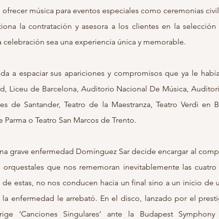
 ofrecer música para eventos especiales como ceremonias civil
ona la contratación y asesora a los clientes en la selección
 celebración sea una experiencia única y memorable.
ada a espaciar sus apariciones y compromisos que ya le había
d, Liceu de Barcelona, Auditorio Nacional De Música, Auditor
les de Santander, Teatro de la Maestranza, Teatro Verdi en 
e Parma o Teatro San Marcos de Trento.
una grave enfermedad Domínguez Sar decide encargar al compo
s orquestales que nos rememoran inevitablemente las cuatro
io de estas, no nos conducen hacia un final sino a un inicio d
la enfermedad le arrebató. En el disco, lanzado por el prest
dirige ‘Canciones Singulares’ ante la Budapest Symphony 